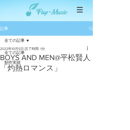
記事
全ての記事
2022年10月5日
読了時間: 1分
全ての記事
BOYS AND MEN@平松賢人
制作実績
「灼熱ロマンス」